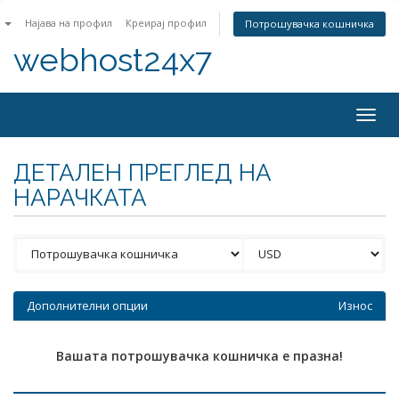
n
Најава на профил
Креирај профил
Потрошувачка кошничка
webhost24x7
Togg
navig
ДЕТАЛЕН ПРЕГЛЕД НА
НАРАЧКАТА
Дополнителни опции
Износ
Вашата потрошувачка кошничка е празна!