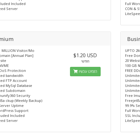
cluded Included
Full Wor
eed Server
CON & S
LiteSpee
emium
Busi
 MILLION Visitor/Mo
UPTO 2Mi
$1.20 USD
omain [Annual Plan]
Free Dom
site
20 Websi
חודשי
 NVME
100 GB 
DoS Protection
FREE DD
הזמינו עכשיו
ted bandwidth
Unlimite
ted FTP Account
Unlimite
ted MySql Database
Unlimit
ted Subdomain
Unlimit
munify360 Security
Free lmu
tBa ckup (Weekly Backup)
FreejetB
Server Uptime
99.9% S
ordPress Support
Full Wor
luded Included
SSL Incl
eed Server
LiteSpee