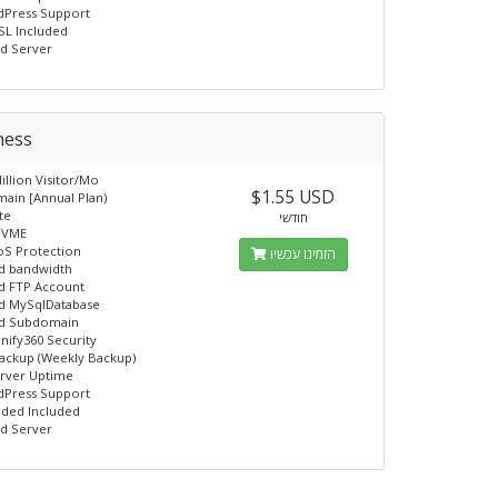
dPress Support
SL Included
d Server
ness
llion Visitor/Mo
$1.55 USD
ain [Annual Plan)
te
חודשי
NVME
oS Protection
הזמינו עכשיו
d bandwidth
d FTP Account
ed MySqlDatabase
ed Subdomain
nify360 Security
ackup (Weekly Backup)
erver Uptime
dPress Support
uded Included
d Server