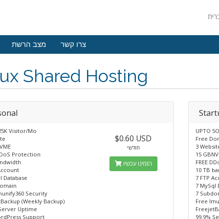
צרו קשר
מצב הרשת
ux Shared Hosting
sonal
Star
5K Visitor/Mo
UPTO 5O
$0.60 USD
te
Free Dom
NVME
3 Websit
חודשי
DoS Protection
15 GBN
ndwidth
FREE DD
הזמינו עכשיו
Account
10 TB b
l Database
7 FTP Ac
domain
7 MySql 
munify360 Security
7 Subdo
tBackup (Weekly Backup)
Free lmu
Server Uptime
FreejetB
ordPress Support
99.9% S