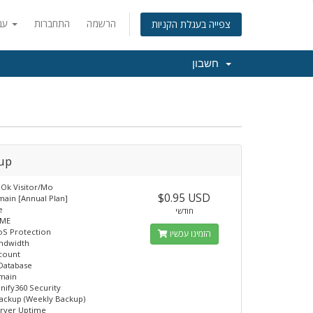
הרשמה
התחברות
עברית
צפייה בעגלת הקניות
חשבון
tup
Ok Visitor/Mo
$0.95 USD
ain [Annual Plan]
e
חודשי
VME
oS Protection
הזמינו עכשיו
andwidth
count
Database
main
nify360 Security
ackup (Weekly Backup)
erver Uptime