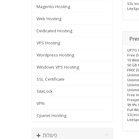
SSL In
Magento Hosting
LiteSp
Web Hosting
Dedicated Hosting
Pr
VPS Hosting
UPTO 1
Wordpress Hosting
Free D
10 Web
50 GB
Windows VPS Hosting
FREE D
Unlimi
SSL Certificate
Unlimi
Unlimi
Unlimi
SiteLock
Free l
Freeje
VPN
99.9% 
Full W
SSLInc
Cpanel Hosting
LiteSp
פעולות