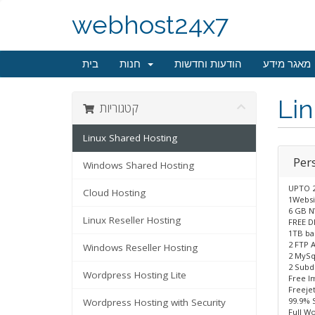
webhost24x7
מאגר מידע
הודעות וחדשות
חנות
בית
Lin
קטגוריות
Linux Shared Hosting
Per
Windows Shared Hosting
UPTO 2
Cloud Hosting
1Websi
6 GB 
Linux Reseller Hosting
FREE D
1TB ba
2 FTP 
Windows Reseller Hosting
2 MySq
2 Sub
Wordpress Hosting Lite
Free l
Freeje
99.9% 
Wordpress Hosting with Security
Full W